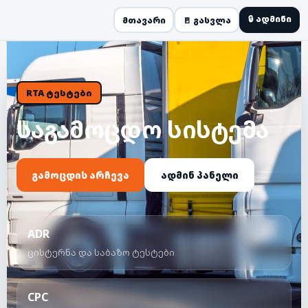
🔒 ადმინი
მთავარი
🚪 გასვლა
საგამოცდო სისტემა
გამოცდის არჩევა
ადმინ პანელი
ADR
ცისტერნა და საბაზო ტესტები
CPC